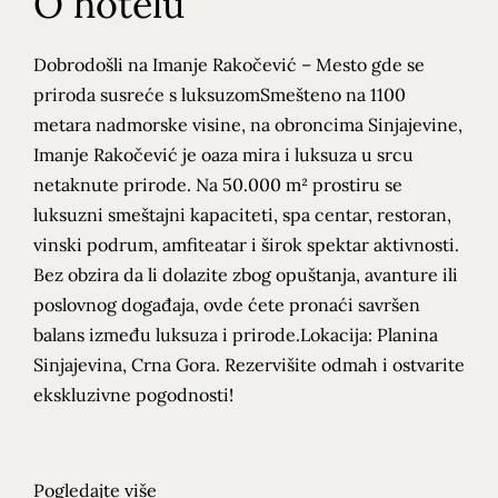
O hotelu
Dobrodošli na Imanje Rakočević – Mesto gde se
priroda susreće s luksuzomSmešteno na 1100
metara nadmorske visine, na obroncima Sinjajevine,
Imanje Rakočević je oaza mira i luksuza u srcu
netaknute prirode. Na 50.000 m² prostiru se
luksuzni smeštajni kapaciteti, spa centar, restoran,
vinski podrum, amfiteatar i širok spektar aktivnosti.
Bez obzira da li dolazite zbog opuštanja, avanture ili
poslovnog događaja, ovde ćete pronaći savršen
balans između luksuza i prirode.Lokacija: Planina
Sinjajevina, Crna Gora. Rezervišite odmah i ostvarite
ekskluzivne pogodnosti!
Pogledajte više